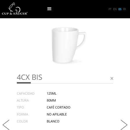
PT
EN
ES
FR
4CX BIS
CAPACIDAD
125ML
ALTURA
80MM
TIPO
CAFÉ CORTADO
FORMA
NO APILABLE
COLOR
BLANCO