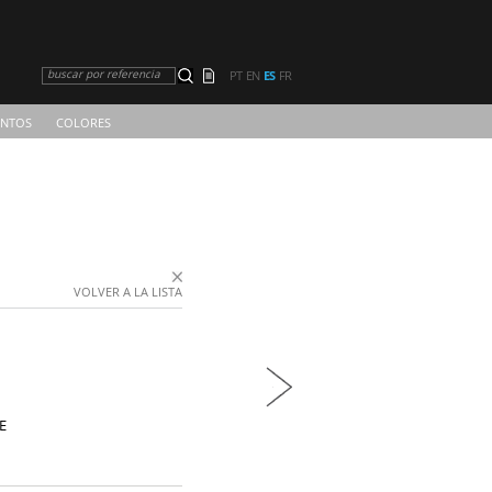
buscar por referencia
PT
EN
ES
FR
NTOS
COLORES
VOLVER A LA LISTA
E