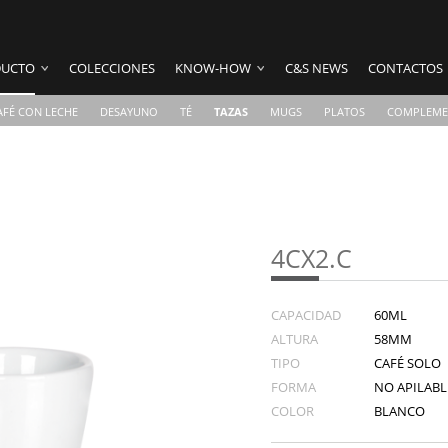
UCTO
COLECCIONES
KNOW-HOW
C&S NEWS
CONTACTOS
AFÉ CON LECHE
DESAYUNO
TÉ
TAZAS
MUGS
PLATOS
COMPLEME
4CX2.C
CAPACIDAD
60ML
ALTURA
58MM
TIPO
CAFÉ SOLO
FORMA
NO APILABL
COLOR
BLANCO