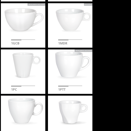
1GCB
1MDR
1PC
1PTT