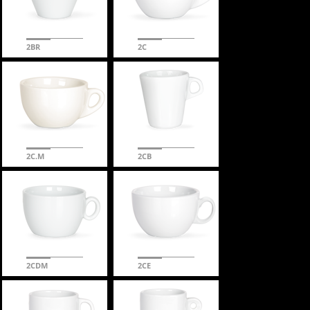
2BR
2C
2C.M
2CB
2CDM
2CE