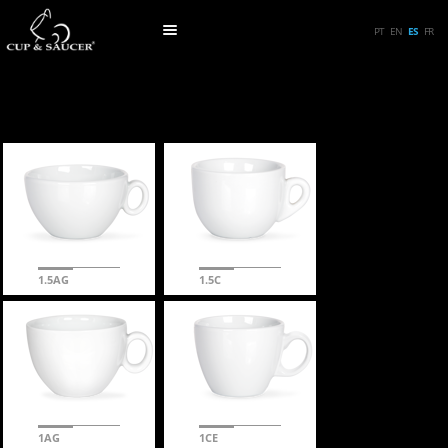
PT
EN
ES
FR
1.5AG
1.5C
1AG
1CE