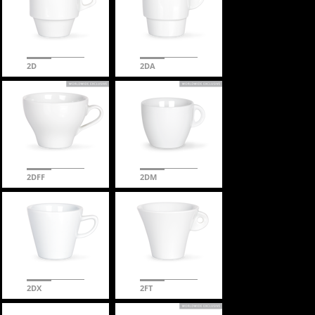
2D
2DA
2DFF
2DM
2DX
2FT