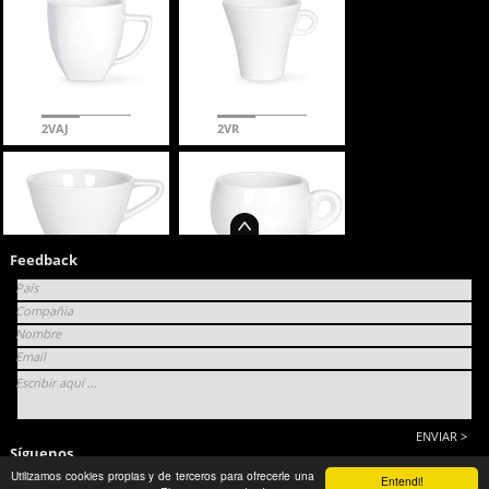
2VAJ
2VR
Feedback
País
2W
2X
Compañía
Nombre
Email
Escribir aquí ...
Síguenos
2Z
IV3 9oz
Utilizamos cookies propias y de terceros para ofrecerle una
Entendi!