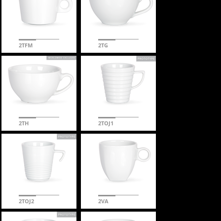
2TFM
2TG
2TH
2TOJ1
2TOJ2
2VA