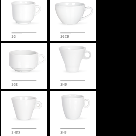
2G
2GCB
2GE
2HB
2HDS
2HS