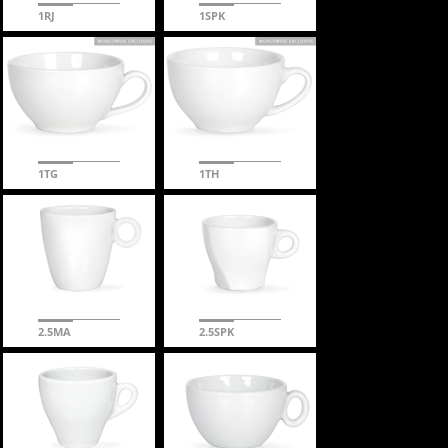
1RJ
1SPK
1TG
1TH
2.5MA
2.5SPK