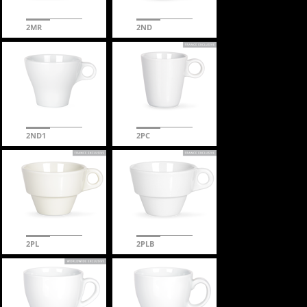
2MR
2ND
2ND1
2PC
2PL
2PLB