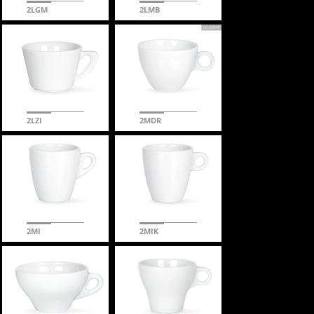
2LGM
2LMB
2LZI
2MDR
2MI
2MIK