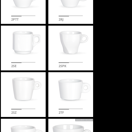
2PTT
2RJ
2SE
2SPK
2SZ
2TF