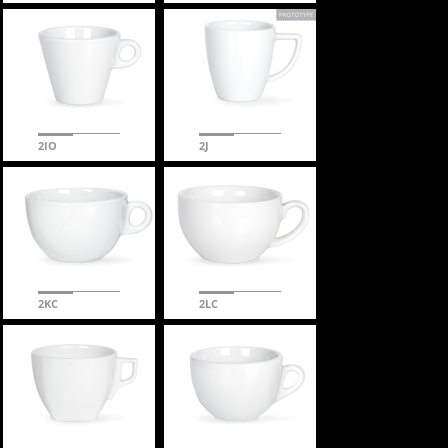
2IO
2J
2KC
2LC