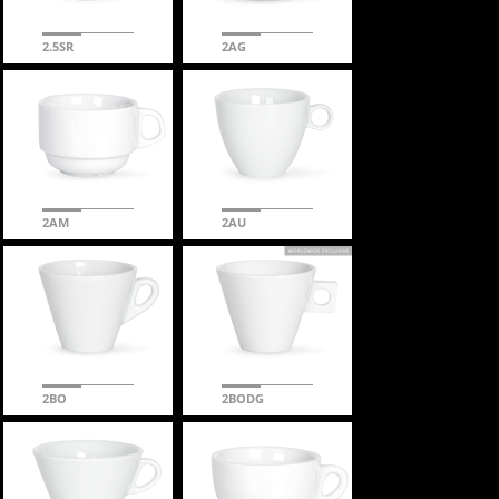
2.5SR
2AG
2AM
2AU
2BO
2BODG