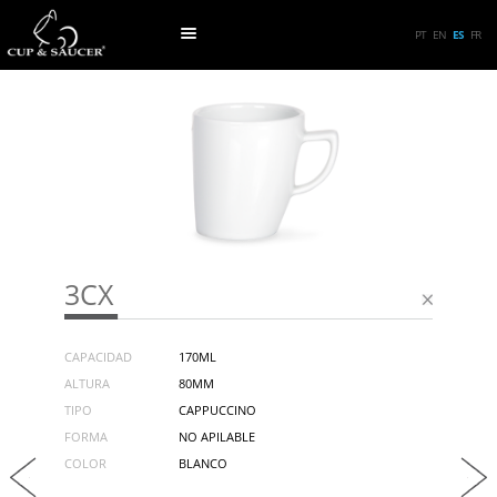
PT
EN
ES
FR
3CX
CAPACIDAD
170ML
ALTURA
80MM
TIPO
CAPPUCCINO
FORMA
NO APILABLE
COLOR
BLANCO