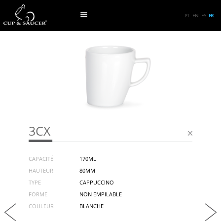
PT
EN
ES
FR
3CX
CAPACITÉ
170ML
HAUTEUR
80MM
TYPE
CAPPUCCINO
FORME
NON EMPILABLE
COULEUR
BLANCHE