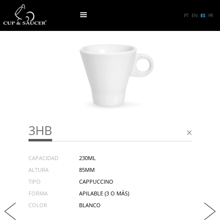
PT
EN
ES
FR
3HB
CAPACIDAD
230ML
ALTURA
85MM
TIPO
CAPPUCCINO
FORMA
APILABLE (3 O MÁS)
COLOR
BLANCO