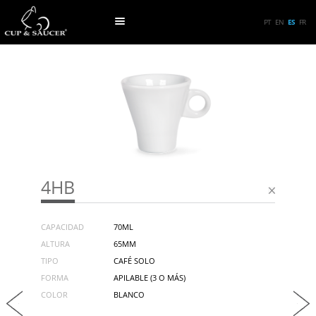
PT
EN
ES
FR
4HB
CAPACIDAD
70ML
ALTURA
65MM
TIPO
CAFÉ SOLO
FORMA
APILABLE (3 O MÁS)
COLOR
BLANCO