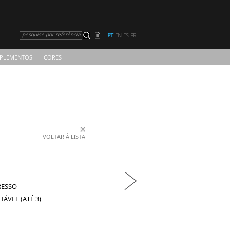
pesquise por referência
PT
EN
ES
FR
PLEMENTOS
CORES
VOLTAR À LISTA
RESSO
ÁVEL (ATÉ 3)