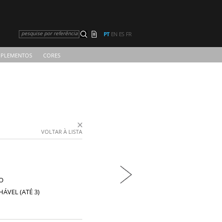
pesquise por referência
PT
EN
ES
FR
PLEMENTOS
CORES
VOLTAR À LISTA
O
ÁVEL (ATÉ 3)