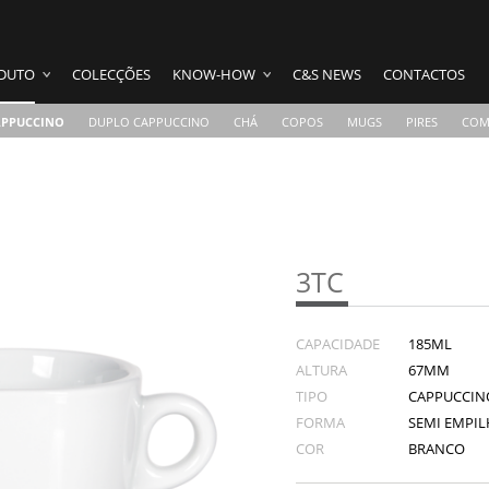
DUTO
COLECÇÕES
KNOW-HOW
C&S NEWS
CONTACTOS
APPUCCINO
DUPLO CAPPUCCINO
CHÁ
COPOS
MUGS
PIRES
COM
3TC
CAPACIDADE
185ML
ALTURA
67MM
TIPO
CAPPUCCIN
FORMA
SEMI EMPILH
COR
BRANCO