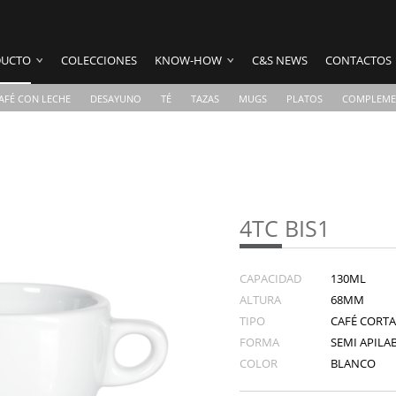
UCTO
COLECCIONES
KNOW-HOW
C&S NEWS
CONTACTOS
AFÉ CON LECHE
DESAYUNO
TÉ
TAZAS
MUGS
PLATOS
COMPLEME
4TC BIS1
CAPACIDAD
130ML
ALTURA
68MM
TIPO
CAFÉ CORT
FORMA
SEMI APILAB
COLOR
BLANCO