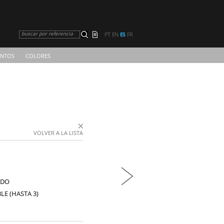
buscar por referencia
PT
EN
ES
FR
NTOS
COLORES
VOLVER A LA LISTA
ADO
LE (HASTA 3)