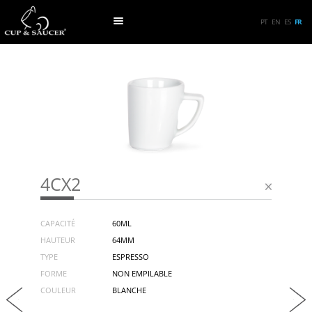
PT
EN
ES
FR
4CX2
CAPACITÉ
60ML
HAUTEUR
64MM
TYPE
ESPRESSO
FORME
NON EMPILABLE
COULEUR
BLANCHE