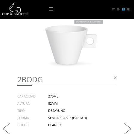
PT
EN
ES
FR
2BODG
CAPACIDAD
270ML
ALTURA
82MM
TIPO
DESAYUNO
FORMA
SEMI APILABLE (HASTA 3)
COLOR
BLANCO