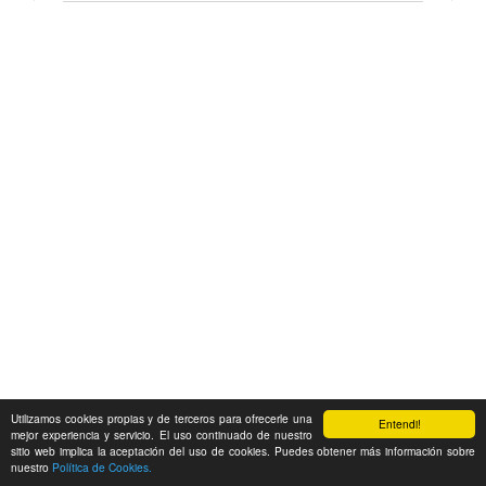
Utilizamos cookies propias y de terceros para ofrecerle una
Entendi!
mejor experiencia y servicio. El uso continuado de nuestro
sitio web implica la aceptación del uso de cookies. Puedes obtener más información sobre
nuestro
Política de Cookies.
Feedback