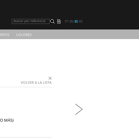
buscar por referencia
PT
EN
ES
FR
NTOS
COLORES
VOLVER A LA LISTA
 O MÁS)