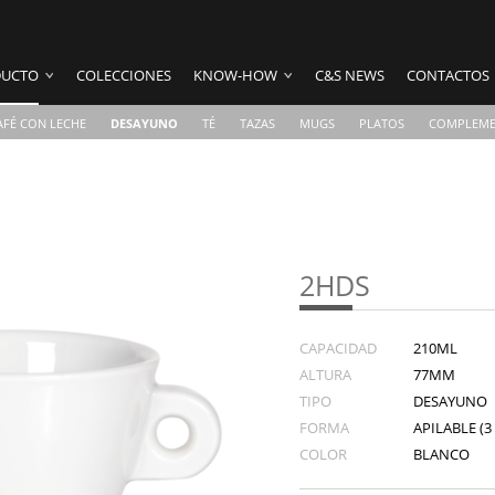
UCTO
COLECCIONES
KNOW-HOW
C&S NEWS
CONTACTOS
AFÉ CON LECHE
DESAYUNO
TÉ
TAZAS
MUGS
PLATOS
COMPLEME
2HDS
CAPACIDAD
210ML
ALTURA
77MM
TIPO
DESAYUNO
FORMA
APILABLE (3
COLOR
BLANCO