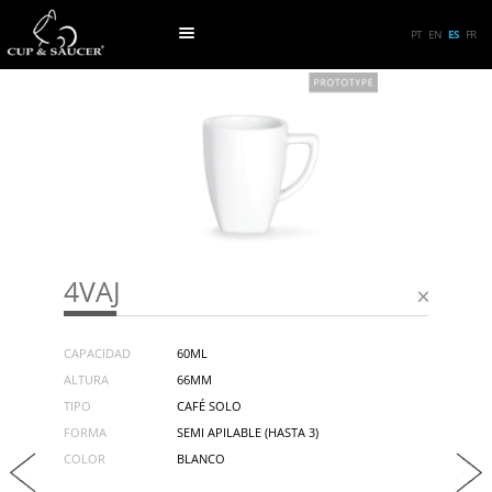
PT
EN
ES
FR
4VAJ
CAPACIDAD
60ML
ALTURA
66MM
TIPO
CAFÉ SOLO
FORMA
SEMI APILABLE (HASTA 3)
COLOR
BLANCO