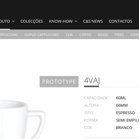
DUTO
COLECÇÕES
KNOW-HOW
C&S NEWS
CONTACTOS
APPUCCINO
DUPLO CAPPUCCINO
CHÁ
COPOS
MUGS
PIRES
COM
4VAJ
CAPACIDADE
60ML
ALTURA
66MM
TIPO
ESPRESSO
FORMA
SEMI EMPILH
COR
BRANCO