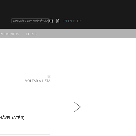
pesquise por referência
PT
EN
ES
FR
PLEMENTOS
CORES
VOLTAR À LISTA
ÁVEL (ATÉ 3)