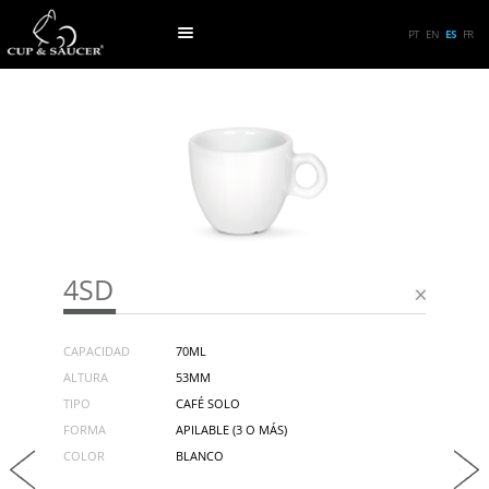
PT
EN
ES
FR
4SD
CAPACIDAD
70ML
ALTURA
53MM
TIPO
CAFÉ SOLO
FORMA
APILABLE (3 O MÁS)
COLOR
BLANCO