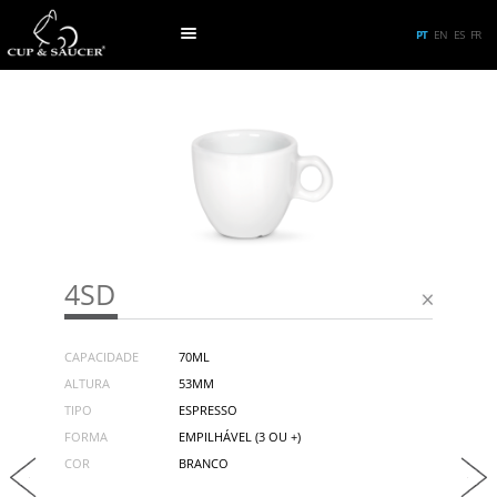
PT
EN
ES
FR
4SD
CAPACIDADE
70ML
ALTURA
53MM
TIPO
ESPRESSO
FORMA
EMPILHÁVEL (3 OU +)
COR
BRANCO