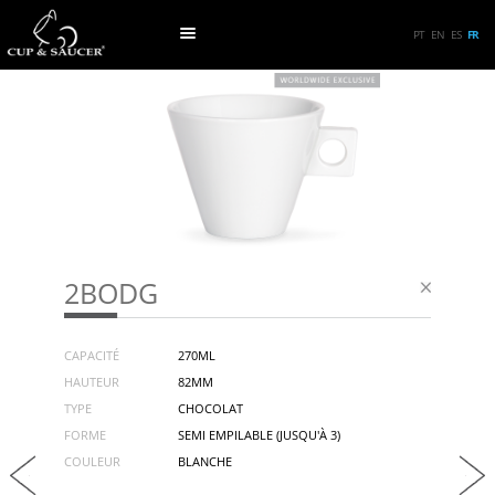
PT
EN
ES
FR
2BODG
CAPACITÉ
270ML
HAUTEUR
82MM
TYPE
CHOCOLAT
FORME
SEMI EMPILABLE (JUSQU'À 3)
COULEUR
BLANCHE