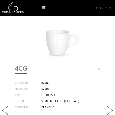
PT
EN
ES
FR
4CG
CAPACITÉ
60ML
HAUTEUR
57MM
TYPE
ESPRESSO
FORME
SEMI EMPILABLE (JUSQU'À 3)
COULEUR
BLANCHE