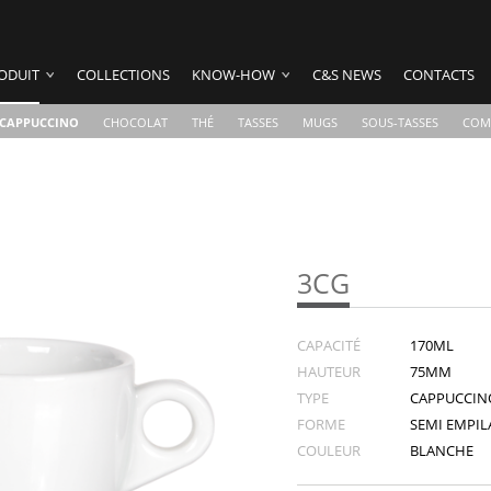
ODUIT
COLLECTIONS
KNOW-HOW
C&S NEWS
CONTACTS
CAPPUCCINO
CHOCOLAT
THÉ
TASSES
MUGS
SOUS-TASSES
COM
3CG
CAPACITÉ
170ML
HAUTEUR
75MM
TYPE
CAPPUCCIN
FORME
SEMI EMPILA
COULEUR
BLANCHE