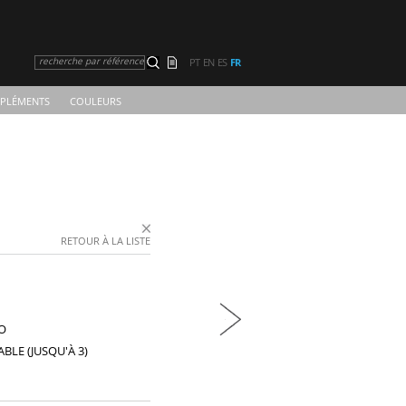
recherche par référence
PT
EN
ES
FR
PLÉMENTS
COULEURS
RETOUR À LA LISTE
O
BLE (JUSQU'À 3)