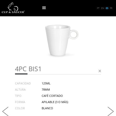
PT
EN
ES
FR
4PC BIS1
CAPACIDAD
125ML
ALTURA
78MM
TIPO
CAFÉ CORTADO
FORMA
APILABLE (3 O MÁS)
COLOR
BLANCO