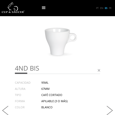
PT
EN
ES
FR
4ND BIS
CAPACIDAD
95ML
ALTURA
67MM
TIPO
CAFÉ CORTADO
FORMA
APILABLE (3 O MÁS)
COLOR
BLANCO