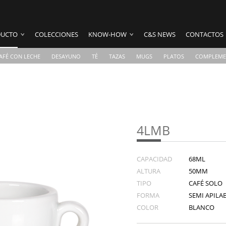
UCTO
COLECCIONES
KNOW-HOW
C&S NEWS
CONTACTOS
AFÉ CON LECHE
DESAYUNO
TÉ
TAZAS
MUGS
PLATOS
COMPLEME
4LMB
CAPACIDAD
68ML
ALTURA
50MM
TIPO
CAFÉ SOLO
FORMA
SEMI APILAB
COLOR
BLANCO