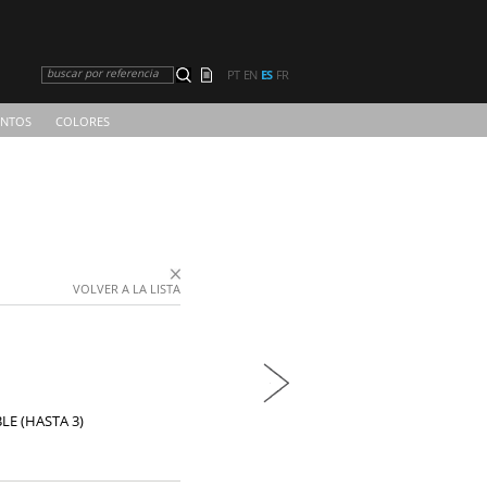
buscar por referencia
PT
EN
ES
FR
NTOS
COLORES
VOLVER A LA LISTA
LE (HASTA 3)