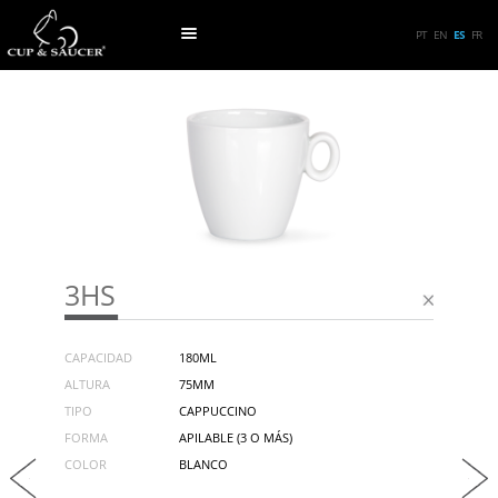
PT
EN
ES
FR
3HS
CAPACIDAD
180ML
ALTURA
75MM
TIPO
CAPPUCCINO
FORMA
APILABLE (3 O MÁS)
COLOR
BLANCO