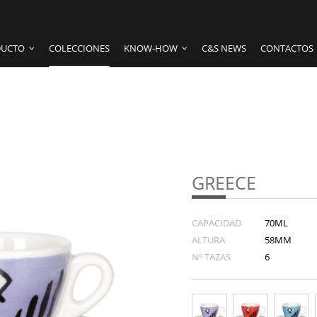
UCTO
COLECCIONES
KNOW-HOW
C&S NEWS
CONTACTOS
GREECE
CAPACIDAD
70ML
ALTURA
58MM
Nº TAZAS
6