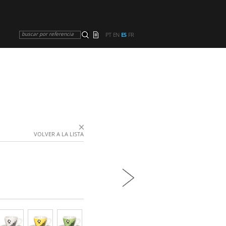
buscar por referencia
PT
EN
ES
FR
VOLVER A LA LISTA