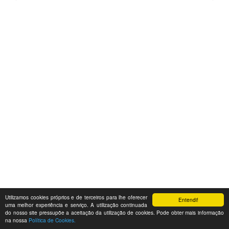
Utilizamos cookies próprios e de terceiros para lhe oferecer
Entendi!
uma melhor experiência e serviço. A utilização continuada
do nosso site pressupõe a aceitação da utilização de cookies. Pode obter mais informação
na nossa
Política de Cookies.
Feedback