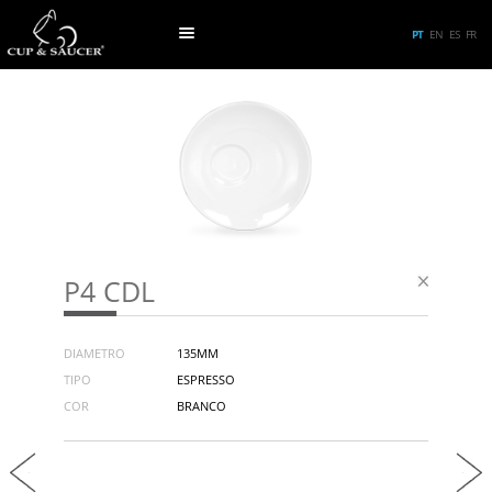
PT
EN
ES
FR
P4 CDL
DIAMETRO
135MM
TIPO
ESPRESSO
COR
BRANCO