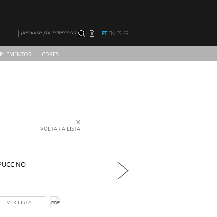
pesquise por referência
PT
EN
ES
FR
PLEMENTOS
CORES
VOLTAR À LISTA
PUCCINO
VER LISTA