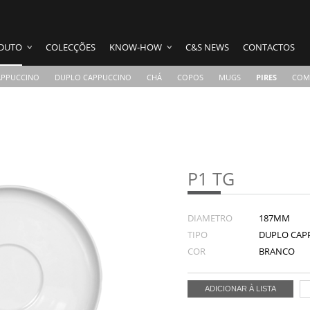
DUTO
COLECÇÕES
KNOW-HOW
C&S NEWS
CONTACTOS
APPUCCINO
DUPLO CAPPUCCINO
CHÁ
COPOS
MUGS
PIRES
COM
P1 TG
DIAMETRO
187MM
TIPO
DUPLO CAP
COR
BRANCO