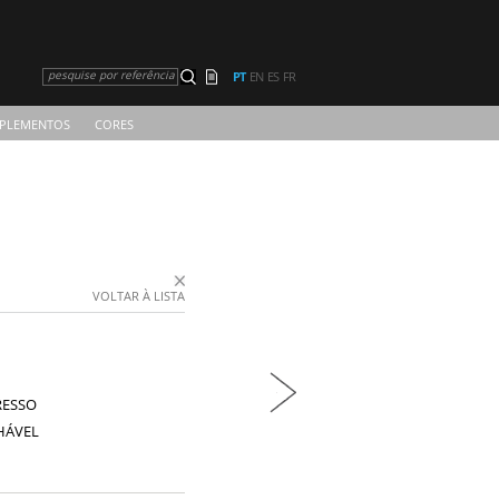
pesquise por referência
PT
EN
ES
FR
PLEMENTOS
CORES
VOLTAR À LISTA
RESSO
HÁVEL