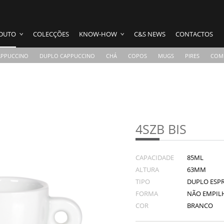
DUTO
COLECÇÕES
KNOW-HOW
C&S NEWS
CONTACTOS
APPUCCINO
DUPLO CAPPUCCINO
CHÁ
COPOS
MUGS
PIRES
COM
4SZB BIS
CAPACIDADE
85ML
ALTURA
63MM
TIPO
DUPLO ESP
FORMA
NÃO EMPIL
COR
BRANCO