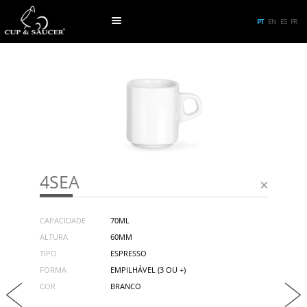
PT
EN
ES
FR
4SEA
CAPACIDADE
70ML
ALTURA
60MM
TIPO
ESPRESSO
FORMA
EMPILHÁVEL (3 OU +)
COR
BRANCO