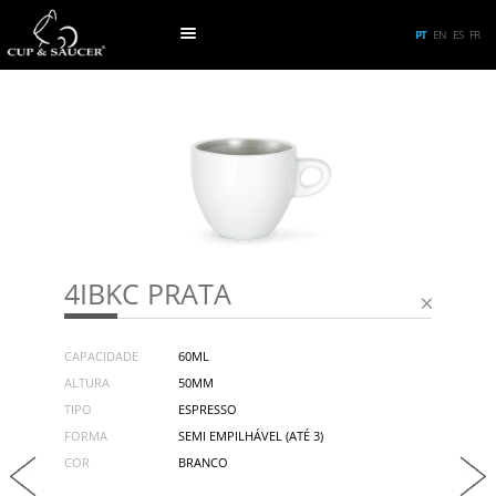
PT
EN
ES
FR
4IBKC PRATA
CAPACIDADE
60ML
ALTURA
50MM
TIPO
ESPRESSO
FORMA
SEMI EMPILHÁVEL (ATÉ 3)
COR
BRANCO