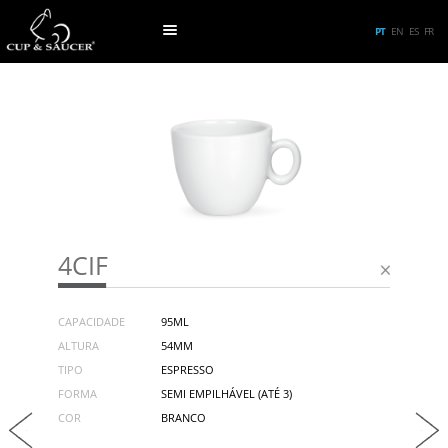
PT
EN
ES
FR
4CIF
CAPACIDADE
95ML
ALTURA
54MM
TIPO
ESPRESSO
FORMA
SEMI EMPILHÁVEL (ATÉ 3)
COR
BRANCO