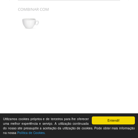
COMBINAR COM
Utilizamos cookies próprios e de terceiros para lhe oferecer
Entendi!
uma melhor experiência e serviço. A utilização continuada
do nosso site pressupõe a aceitação da utilização de cookies. Pode obter mais informação
na nossa
Política de Cookies.
Feedback