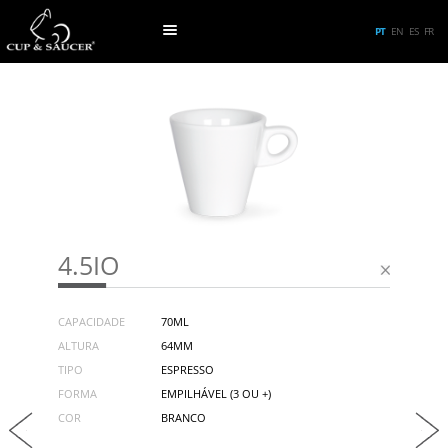
PT
EN
ES
FR
4.5IO
CAPACIDADE
70ML
ALTURA
64MM
TIPO
ESPRESSO
FORMA
EMPILHÁVEL (3 OU +)
COR
BRANCO