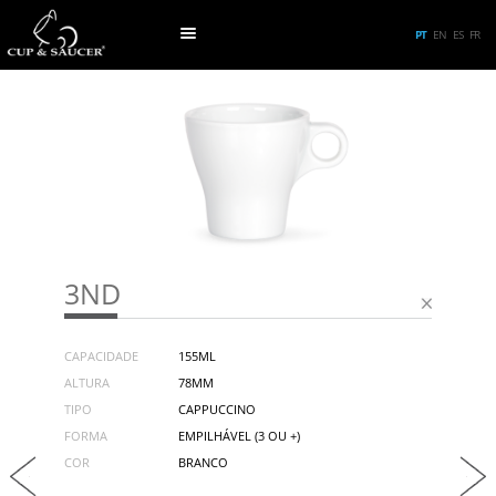
PT
EN
ES
FR
3ND
CAPACIDADE
155ML
ALTURA
78MM
TIPO
CAPPUCCINO
FORMA
EMPILHÁVEL (3 OU +)
COR
BRANCO