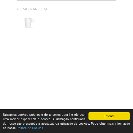
COMBINAR COM
Utilizamos cookies próprios e de terceiros para lhe oferecer
Entendi!
uma melhor experiência e serviço. A utilização continuada
do nosso site pressupõe a aceitação da utilização de cookies. Pode obter mais informação
na nossa
Política de Cookies.
Feedback