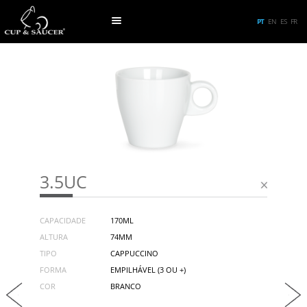
PT
EN
ES
FR
3.5UC
CAPACIDADE
170ML
ALTURA
74MM
TIPO
CAPPUCCINO
FORMA
EMPILHÁVEL (3 OU +)
COR
BRANCO