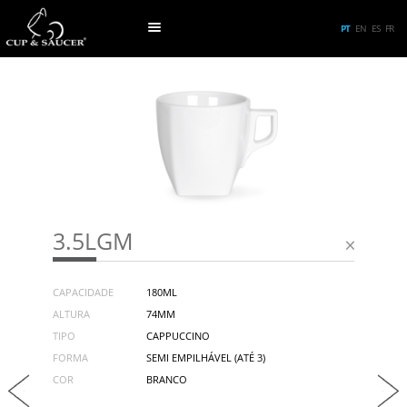
PT
EN
ES
FR
3.5LGM
CAPACIDADE
180ML
ALTURA
74MM
TIPO
CAPPUCCINO
FORMA
SEMI EMPILHÁVEL (ATÉ 3)
COR
BRANCO