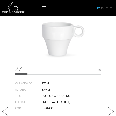
PT
EN
ES
FR
2Z
CAPACIDADE
270ML
ALTURA
87MM
TIPO
DUPLO CAPPUCCINO
FORMA
EMPILHÁVEL (3 OU +)
COR
BRANCO