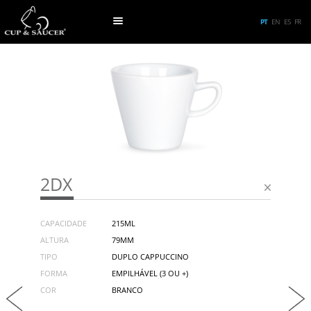
PT
EN
ES
FR
2DX
CAPACIDADE
215ML
ALTURA
79MM
TIPO
DUPLO CAPPUCCINO
FORMA
EMPILHÁVEL (3 OU +)
COR
BRANCO