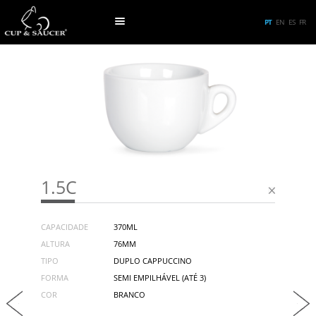
PT
EN
ES
FR
1.5C
CAPACIDADE
370ML
ALTURA
76MM
TIPO
DUPLO CAPPUCCINO
FORMA
SEMI EMPILHÁVEL (ATÉ 3)
COR
BRANCO