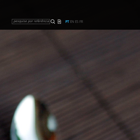
pesquise por referência
PT
EN
ES
FR