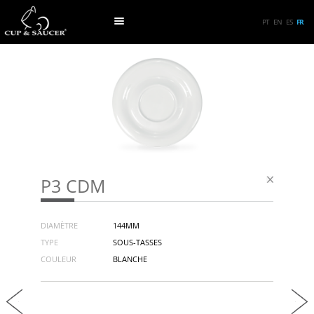
PT
EN
ES
FR
P3 CDM
DIAMÈTRE
144MM
TYPE
SOUS-TASSES
COULEUR
BLANCHE