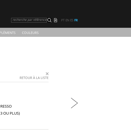
recherche par référence
PT
EN
ES
FR
PLÉMENTS
COULEURS
RETOUR À LA LISTE
PRESSO
3 OU PLUS)