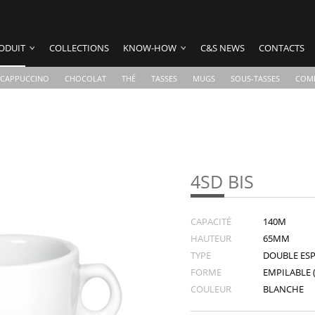
ODUIT
COLLECTIONS
KNOW-HOW
C&S NEWS
CONTACTS
CAPPUCCINO
CHOCOLAT
THÉ
TASSES
MUGS
SOUS-TASSES
COM
4SD BIS
CAPACITÉ
140M
HAUTEUR
65MM
TYPE
DOUBLE ES
FORME
EMPILABLE (
COULEUR
BLANCHE