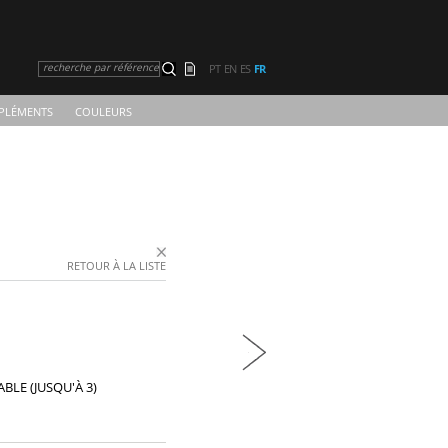
recherche par référence
PT
EN
ES
FR
PLÉMENTS
COULEURS
RETOUR À LA LISTE
BLE (JUSQU'À 3)