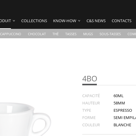
ODUIT
COLLECTIONS
KNOW-HOW
C&S NEWS
CONTACTS
CAPPUCCINO
CHOCOLAT
THÉ
TASSES
MUGS
SOUS-TASSES
COM
4BO
CAPACITÉ
60ML
HAUTEUR
58MM
TYPE
ESPRESSO
FORME
SEMI EMPILA
COULEUR
BLANCHE