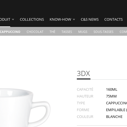
ODUIT
COLLECTIONS
KNOW-HOW
C&S NEWS
CONTACTS
CAPPUCCINO
CHOCOLAT
THÉ
TASSES
MUGS
SOUS-TASSES
COM
3DX
CAPACITÉ
160ML
HAUTEUR
75MM
TYPE
CAPPUCCIN
FORME
EMPILABLE (
COULEUR
BLANCHE