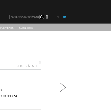
recherche par référence
PT
EN
ES
FR
PLÉMENTS
COULEURS
RETOUR À LA LISTE
O
3 OU PLUS)