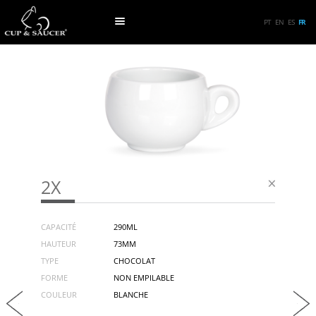
PT
EN
ES
FR
2X
CAPACITÉ
290ML
HAUTEUR
73MM
TYPE
CHOCOLAT
FORME
NON EMPILABLE
COULEUR
BLANCHE