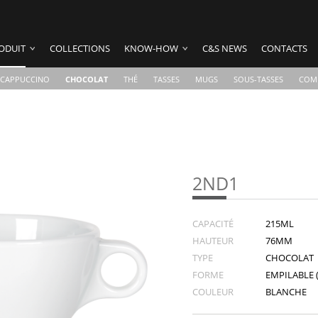
ODUIT
COLLECTIONS
KNOW-HOW
C&S NEWS
CONTACTS
CAPPUCCINO
CHOCOLAT
THÉ
TASSES
MUGS
SOUS-TASSES
COM
2ND1
CAPACITÉ
215ML
HAUTEUR
76MM
TYPE
CHOCOLAT
FORME
EMPILABLE (
COULEUR
BLANCHE