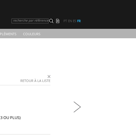
recherche par référence
PT
EN
ES
FR
PLÉMENTS
COULEURS
RETOUR À LA LISTE
3 OU PLUS)