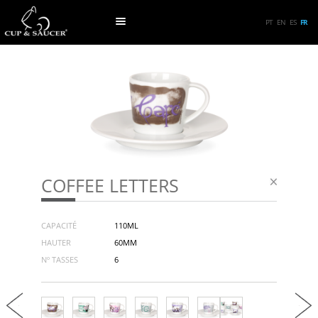
PT
EN
ES
FR
COFFEE LETTERS
CAPACITÉ
110ML
HAUTER
60MM
Nº TASSES
6